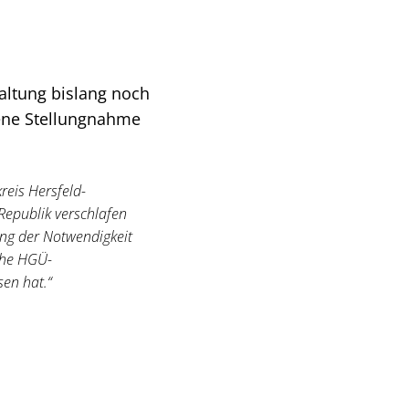
altung bislang noch
bene Stellungnahme
eis Hersfeld-
 Republik verschlafen
ung der Notwendigkeit
sche HGÜ-
en hat.“