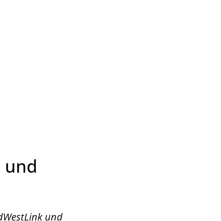
Wirtschaft & Zukunftsregion
d und
üdWestLink und