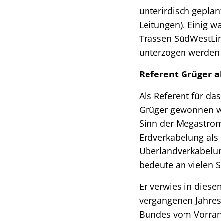
unterirdisch gepla
Leitungen). Einig w
Trassen SüdWestLin
unterzogen werden
Referent Grüger al
Als Referent für d
Grüger gewonnen we
Sinn der Megastrom
Erdverkabelung als 
Überlandverkabelun
bedeute an vielen St
Er verwies in dies
vergangenen Jahres
Bundes vom Vorran