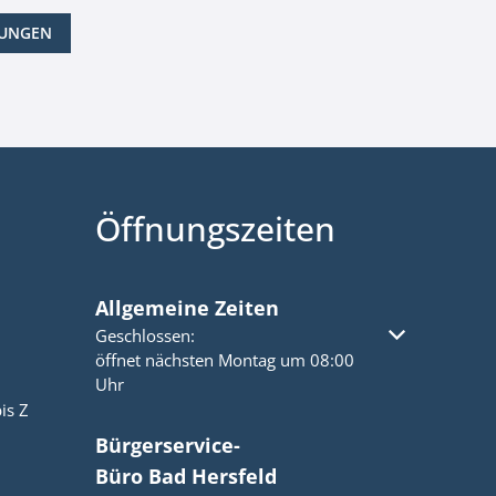
LUNGEN
Öffnungszeiten
Allgemeine Zeiten
Klicken, um weitere Öffnungs- oder Schließzeiten a
Geschlossen:
öffnet nächsten Montag um 08:00
Uhr
is Z
Bürgerservice-
Büro Bad Hersfeld