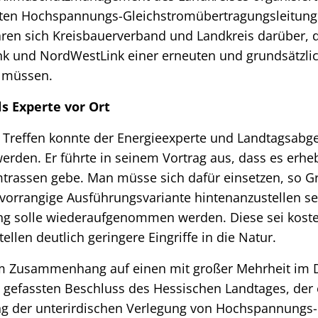
nten Hochspannungs-Gleichstromübertragungsleitun
aren sich Kreisbauerverband und Landkreis darüber, 
k und NordWestLink einer erneuten und grundsätzli
 müssen.
s Experte vor Ort
as Treffen konnte der Energieexperte und Landtagsab
rden. Er führte in seinem Vortrag aus, dass es erhe
trassen gebe. Man müsse sich dafür einsetzen, so Gr
vorrangige Ausführungsvariante hintenanzustellen sei
g solle wiederaufgenommen werden. Diese sei kost
ellen deutlich geringere Eingriffe in die Natur.
em Zusammenhang auf einen mit großer Mehrheit im
 gefassten Beschluss des Hessischen Landtages, der 
g der unterirdischen Verlegung von Hochspannungs-