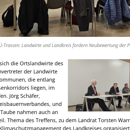
Ü-Trassen: Landwirte und Landkreis fordern Neubewertung der 
ich die Ortslandwirte des
nvertreter der Landwirte
Kommunen, die entlang
enkorridors liegen, im
en. Jörg Schäfer,
reisbauernverbandes, und
t Taube nahmen auch an
teil. Thema des Treffens, zu dem Landrat Torsten War
Klimaschutzmanagement des Landkreises organisiert