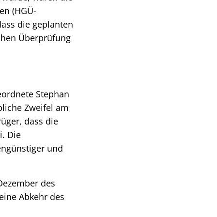
gen (HGÜ-
dass die geplanten
chen Überprüfung
geordnete Stephan
bliche Zweifel am
üger, dass die
. Die
engünstiger und
 Dezember des
eine Abkehr des