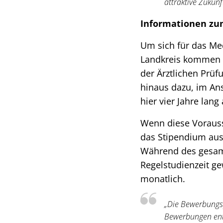
attraktive Zukun
Informationen zu
Um sich für das M
Landkreis kommen o
der Ärztlichen Prüf
hinaus dazu, im Ans
hier vier Jahre lang
Wenn diese Vorauss
das Stipendium aus
Während des gesamt
Regelstudienzeit ge
monatlich.
„Die Bewerbungsp
Bewerbungen entg