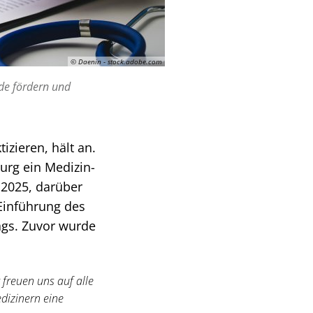
© Daenin - stock.adobe.com
de fördern und
izieren, hält an.
urg ein Medizin-
 2025, darüber
Einführung des
ags. Zuvor wurde
 freuen uns auf alle
dizinern eine