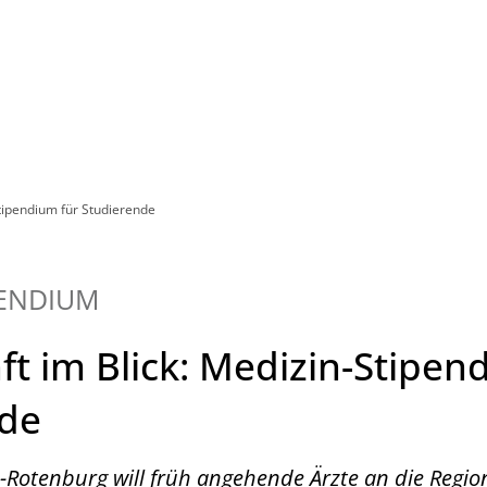
Leben in HEF-ROF
Landkreis & Verwaltung
Stipendium für Studierende
PENDIUM
ft im Blick: Medizin-Stipen
nde
-Rotenburg will früh angehende Ärzte an die Regi