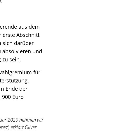
e.
ierende aus dem
erste Abschnitt
n sich darüber
u absolvieren und
 zu sein.
swahlgremium für
terstützung.
um Ende der
n 900 Euro
anuar 2026 nehmen wir
s“, erklärt Oliver