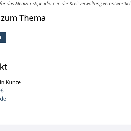
ür das Medizin-Stipendium in der Kreisverwaltung verantwortlich 
e zum Thema
M
kt
in
Kunze
Pressesprecher Kevin Kunze
06
.de