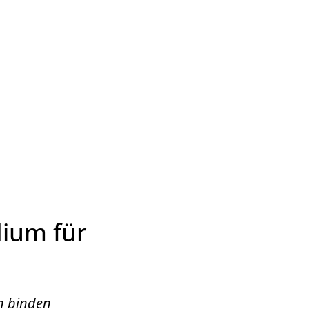
Wirtschaft & Zukunftsregion
dium für
on binden