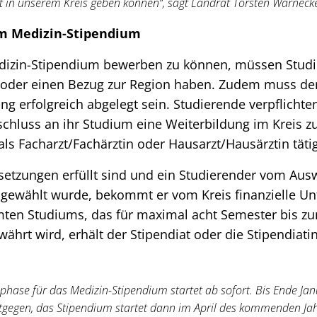
ft in unserem Kreis geben können“, sagt Landrat Torsten Warneck
m Medizin-Stipendium
edizin-Stipendium bewerben zu können, müssen Stud
der einen Bezug zur Region haben. Zudem muss der 
ung erfolgreich abgelegt sein. Studierende verpflichte
chluss an ihr Studium eine Weiterbildung im Kreis z
 als Facharzt/Fachärztin oder Hausarzt/Hausärztin tätig
etzungen erfüllt sind und ein Studierender vom Au
gewählt wurde, bekommt er vom Kreis finanzielle Un
en Studiums, das für maximal acht Semester bis z
währt wird, erhält der Stipendiat oder die Stipendiati
hase für das Medizin-Stipendium startet ab sofort. Bis Ende J
egen, das Stipendium startet dann im April des kommenden Jahre