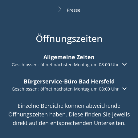
Presse
Öffnungszeiten
Allgemeine Zeiten
Klicken, um weitere Öffnungs- oder Schließzeiten auszuble
Geschlossen:
öffnet nächsten Montag um 08:00 Uhr
Bürgerservice-Büro Bad Hersfeld
Klicken, um weitere Öffnungs- oder Schließzeiten auszuble
Geschlossen:
öffnet nächsten Montag um 08:00 Uhr
Einzelne Bereiche können abweichende
Öffnungszeiten haben. Diese finden Sie jeweils
direkt auf den entsprechenden Unterseiten.