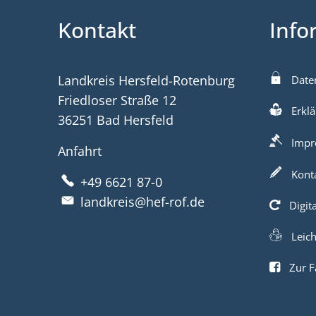
Kontakt
Info
Landkreis Hersfeld-Rotenburg
Date
Friedloser Straße 12
Erklä
36251 Bad Hersfeld
Impr
Anfahrt
Kont
+49 6621 87-0
landkreis@hef-rof.de
Digit
Leic
Zur F