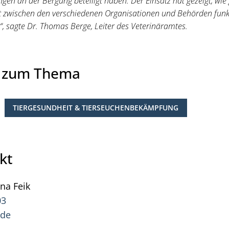
en an der Bergung beteiligt haben. Der Einsatz hat gezeigt, wie 
zwischen den verschiedenen Organisationen und Behörden funkt
 sagte Dr. Thomas Berge, Leiter des Veterinäramtes.
e zum Thema
TIERGESUNDHEIT & TIERSEUCHENBEKÄMPFUNG
kt
ana
Feik
Pressesprecherin Jana Feik
03
.de