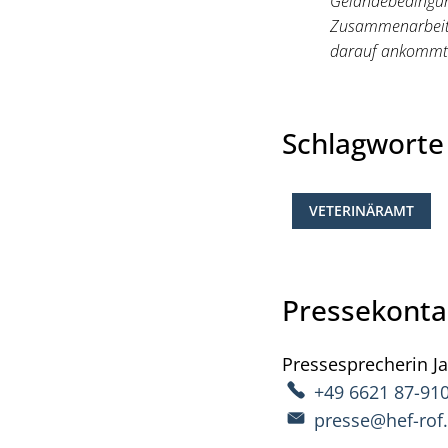
Geländebedingung
Zusammenarbeit 
darauf ankommt“,
Schlagwort
VETERINÄRAMT
Pressekonta
Pressesprecherin
J
+49 6621 87-91
presse@hef-rof