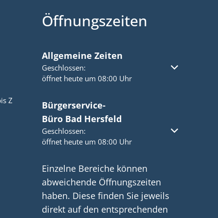
Öffnungszeiten
Allgemeine Zeiten
Klicken, um weitere Öffnungs- oder Schließzeiten a
Geschlossen:
öffnet heute um 08:00 Uhr
is Z
Bürgerservice-
Büro Bad Hersfeld
Klicken, um weitere Öffnungs- oder Schließzeiten a
Geschlossen:
öffnet heute um 08:00 Uhr
Einzelne Bereiche können
abweichende Öffnungszeiten
haben. Diese finden Sie jeweils
direkt auf den entsprechenden