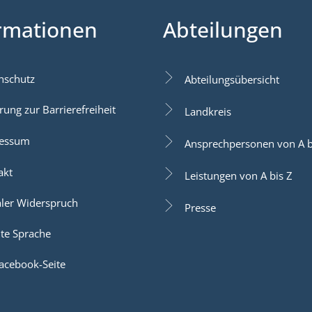
rmationen
Abteilungen
nschutz
Abteilungsübersicht
rung zur Barrierefreiheit
Landkreis
essum
Ansprechpersonen von A b
akt
Leistungen von A bis Z
aler Widerspruch
Presse
hte Sprache
acebook-Seite