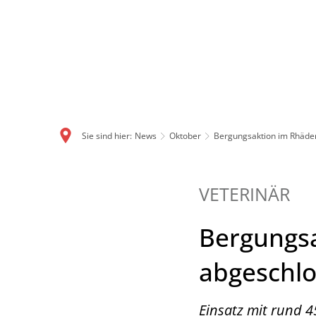
Sie sind hier:
News
Oktober
Bergungsaktion im Rhäden
VETERINÄR
Bergungsa
abgeschl
Einsatz mit rund 