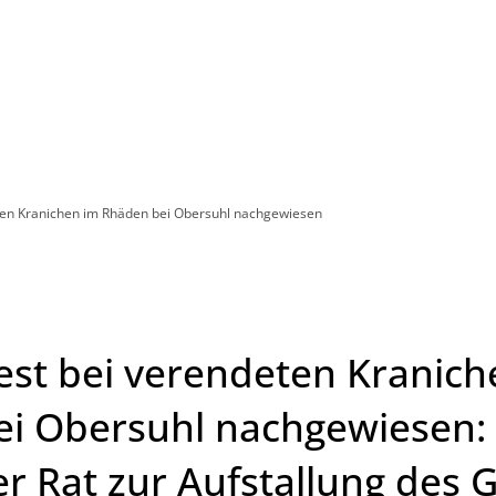
Leben in HEF-ROF
Landkreis & Verwaltung
ten Kranichen im Rhäden bei Obersuhl nachgewiesen
est bei verendeten Kranich
i Obersuhl nachgewiesen:
r Rat zur Aufstallung des G