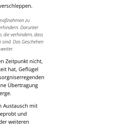
 verschleppen.
utzmaßnahmen zu
erhindern. Darunter
 die verhindern, dass
ch sind. Das Geschehen
weiter.
n Zeitpunkt nicht,
eit hat, Geflügel
besorgniserregenden
eine Übertragung
erge.
m Austausch mit
beprobt und
der weiteren