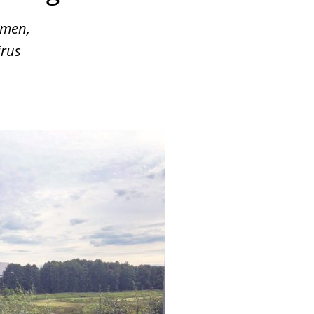
mmen,
irus