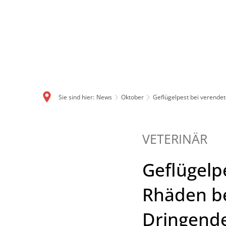
Sie sind hier:
News
Oktober
Geflügelpest bei verende
VETERINÄR
Geflügelp
Rhäden be
Dringende