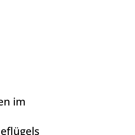
Wirtschaft & Zukunftsregion
en im
eflügels