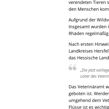
verendeten Tieren 
den Menschen ko
Aufgrund der Wildvo
Insgesamt wurden im
Rhäden regelmäßig 
Nach ersten Hinwei
Landkreises Hersf
das Hessische Land
„Die jetzt vorlie
Leiter des Veter
Das Veterinäramt w
geboten ist. Werden
umgehend dem Vete
Flüsse ist es wicht