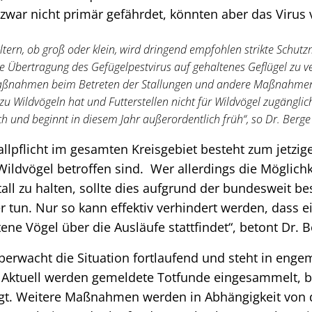
zwar nicht primär gefährdet, könnten aber das Virus
altern, ob groß oder klein, wird dringend empfohlen strikte Sch
ne Übertragung des Gefügelpestvirus auf gehaltenes Geflügel zu v
aßnahmen beim Betreten der Stallungen und andere Maßnahmen,
 zu Wildvögeln hat und Futterstellen nicht für Wildvögel zugängli
h und beginnt in diesem Jahr außerordentlich früh“, so Dr. Berge 
allpflicht im gesamten Kreisgebiet besteht zum jetzige
 Wildvögel betroffen sind. Wer allerdings die Möglichk
tall zu halten, sollte dies aufgrund der bundesweit 
r tun. Nur so kann effektiv verhindert werden, dass 
ene Vögel über die Ausläufe stattfindet“, betont Dr. B
berwacht die Situation fortlaufend und steht in enge
Aktuell werden gemeldete Totfunde eingesammelt, 
igt. Weitere Maßnahmen werden in Abhängigkeit von 