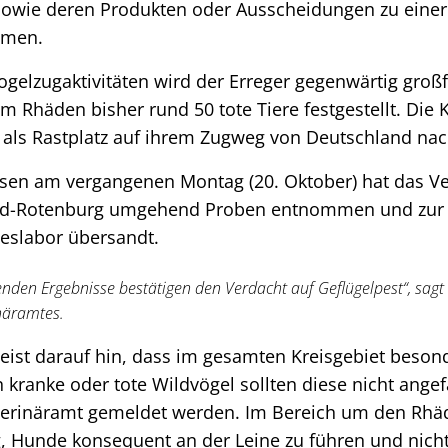
sowie deren Produkten oder Ausscheidungen zu einer
mmen.
gelzugaktivitäten wird der Erreger gegenwärtig großfl
 Rhäden bisher rund 50 tote Tiere festgestellt. Die 
als Rastplatz auf ihrem Zugweg von Deutschland nac
sen am vergangenen Montag (20. Oktober) hat das Ve
eld-Rotenburg umgehend Proben entnommen und zur
eslabor übersandt.
genden Ergebnisse bestätigen den Verdacht auf Geflügelpest“, sag
inäramtes.
eist darauf hin, dass im gesamten Kreisgebiet beson
 kranke oder tote Wildvögel sollten diese nicht ange
rinäramt gemeldet werden. Im Bereich um den Rhäd
ig, Hunde konsequent an der Leine zu führen und nicht 