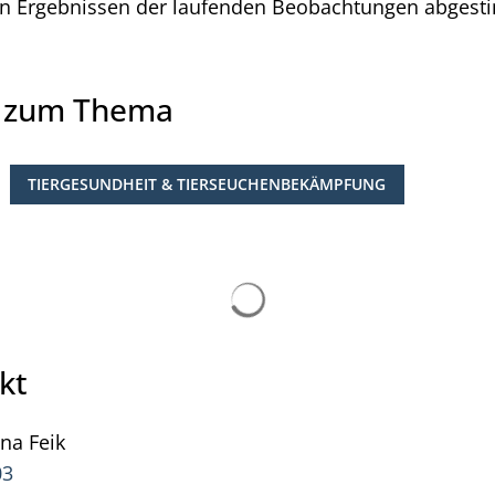
en Ergebnissen der laufenden Beobachtungen abgest
e zum Thema
TIERGESUNDHEIT & TIERSEUCHENBEKÄMPFUNG
Suchergebnisse werden ge
kt
ana
Feik
Pressesprecherin Jana Feik
03