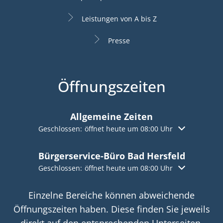
Leistungen von A bis Z
Presse
Öffnungszeiten
Allgemeine Zeiten
Klicken, um weitere Öffnungs- oder Schließzeiten aus
Geschlossen:
öffnet heute um 08:00 Uhr
Bürgerservice-Büro Bad Hersfeld
Klicken, um weitere Öffnungs- oder Schließzeiten aus
Geschlossen:
öffnet heute um 08:00 Uhr
Einzelne Bereiche können abweichende
Öffnungszeiten haben. Diese finden Sie jeweils
direkt auf den entsprechenden Unterseiten.