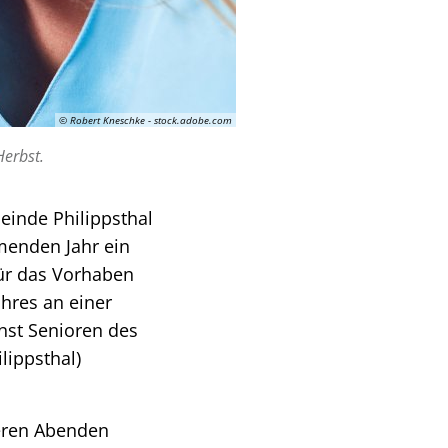
© Robert Kneschke - stock.adobe.com
Herbst.
einde Philippsthal
menden Jahr ein
ür das Vorhaben
ahres an einer
nst Senioren des
lippsthal)
eren Abenden