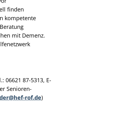
vor
ll finden
en kompetente
-Beratung
chen mit Demenz.
lfenetzwerk
.: 06621 87-5313, E-
er Senioren-
der@hef-rof.de
)