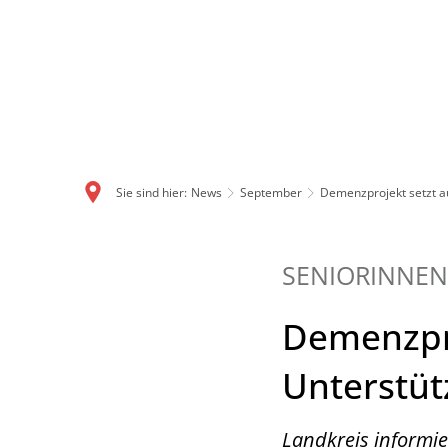
Sie sind hier:
News
September
Demenzprojekt setzt a
SENIORINNEN
Demenzpro
Unterstü
Landkreis informi