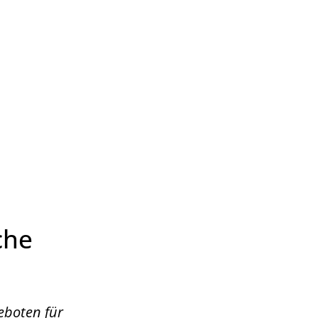
Wirtschaft & Zukunftsregion
che
eboten für