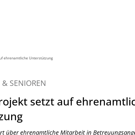
Leben in HEF-ROF
Landkreis & Verwaltung
uf ehrenamtliche Unterstützung
 & SENIOREN
jekt setzt auf ehrenamtli
tzung
ert über ehrenamtliche Mitarbeit in Betreuungsang