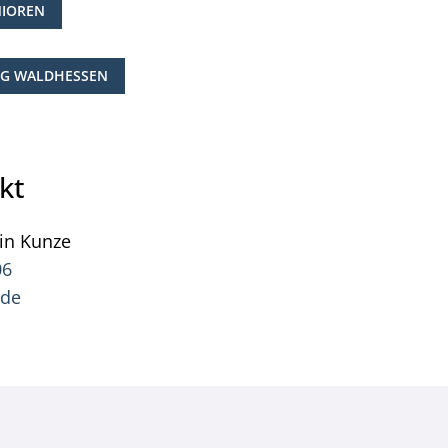
NIOREN
NG WALDHESSEN
kt
in
Kunze
Pressesprecher Kevin Kunze
06
.de