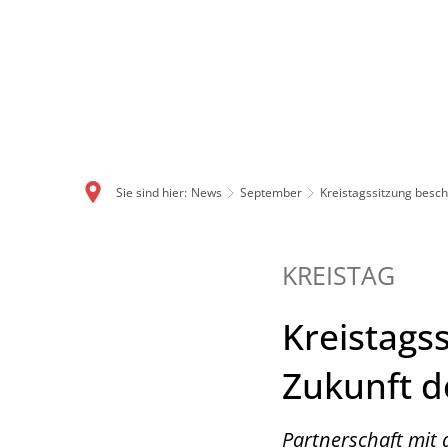
Sie sind hier:
News
September
Kreistagssitzung besch
KREISTAG
Kreistagss
Zukunft d
Partnerschaft mit 