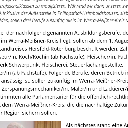
erufsschulklassen zu modifizieren. Während wir dann unseren zw
, inklusive der Außenstelle in Philippsthal-Heimboldshausen, sie
den, sollen drei Berufe zukünftig allein im Werra-Meißner-Kreis u
ige, der nachfolgend genannten Ausbildungsberufe, d
im Werra-Meißner-Kreis liegt, sollen ab dem 1. Augu
Landkreises Hersfeld-Rotenburg beschult werden: Za
seur/in, Koch/Köchin (ab Fachstufe), Fleischer/in, Fa
rk Schwerpunkt Fleischerei, Steuerfachangestellte,
/in (ab Fachstufe). Folgende Berufe, deren Betrieb 
ansässig ist, sollen zukünftig im Werra-Meißner-Kreis
, Zerspanungsmechaniker/in, Maler/in und Lackierer/
timmten alle Parlamentarier für die öffentlich-rechtl
 dem Werra-Meißner-Kreis, die die nachhaltige Zukun
r Region sichern sollen.
Als nächstes stand eine 