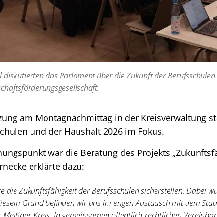
l diskutierten das Parlament über die Zukunft der Berufsschulen 
chaftsförderungsgesellschaft.
tzung am Montagnachmittag in der Kreisverwaltung st
schulen und der Haushalt 2026 im Fokus.
nungspunkt war die Beratung des Projekts „Zukunftsfä
necke erklärte dazu:
 die Zukunftsfähigkeit der Berufsschulen sicherstellen. Dabei 
 diesem Grund befinden wir uns im engen Austausch mit dem Staa
Meißner-Kreis. In gemeinsamen öffentlich-rechtlichen Vereinbar