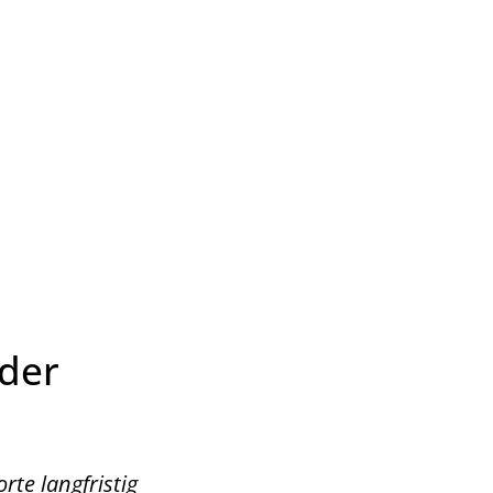
Wirtschaft & Zukunftsregion
 der
rte langfristig