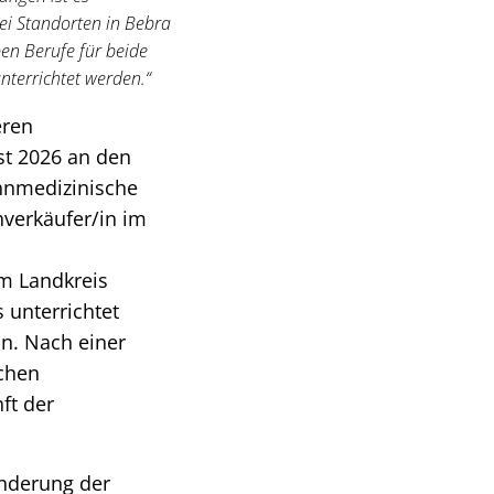
ei Standorten in Bebra
ben Berufe für beide
nterrichtet werden.“
eren
st 2026 an den
hnmedizinische
chverkäufer/in im
im Landkreis
 unterrichtet
in. Nach einer
ichen
ft der
Änderung der