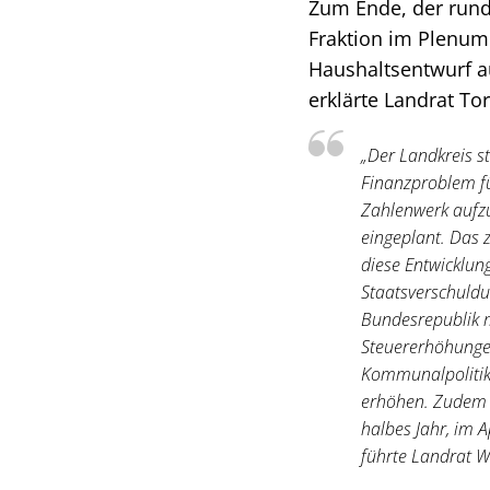
Zum Ende, der rund
Fraktion im Plenum
Haushaltsentwurf a
erklärte Landrat To
„Der Landkreis st
Finanzproblem fü
Zahlenwerk aufzu
eingeplant. Das 
diese Entwicklun
Staatsverschuldu
Bundesrepublik m
Steuererhöhungen
Kommunalpolitik
erhöhen. Zudem w
halbes Jahr, im 
führte Landrat W