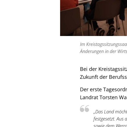
Im Kreistagssitzungssaa
Änderungen in der Wirts
Bei der Kreistagssi
Zukunft der Berufs
Der erste Tagesord
Landrat Torsten War
„Das Land möchte
festgesetzt. Aus
sowie dem Werra-