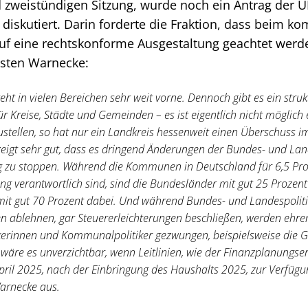
 zweistündigen Sitzung, wurde noch ein Antrag der U
 diskutiert. Darin forderte die Fraktion, dass beim 
uf eine rechtskonforme Ausgestaltung geachtet werde
rsten Warnecke:
eht in vielen Bereichen sehr weit vorne. Dennoch gibt es ein struk
r Kreise, Städte und Gemeinden – es ist eigentlich nicht möglich
stellen, so hat nur ein Landkreis hessenweit einen Überschuss 
zeigt sehr gut, dass es dringend Änderungen der Bundes- und Lan
g zu stoppen. Während die Kommunen in Deutschland für 6,5 Pro
ng verantwortlich sind, sind die Bundesländer mit gut 25 Prozent
it gut 70 Prozent dabei. Und während Bundes- und Landespoliti
 ablehnen, gar Steuererleichterungen beschließen, werden ehre
erinnen und Kommunalpolitiker gezwungen, beispielsweise die 
äre es unverzichtbar, wenn Leitlinien, wie der Finanzplanungserla
April 2025, nach der Einbringung des Haushalts 2025, zur Verfüg
arnecke aus.