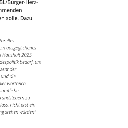
BL/Bürger-Herz-
kommenden
n solle. Dazu
turelles
 ein ausgeglichenes
im Haushalt 2025
despolitik bedarf, um
zent der
 und die
ker wortreich
namtliche
Grundsteuern zu
ss, nicht erst ein
ung stehen würden“,