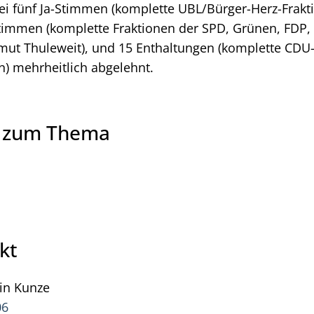
ei fünf Ja-Stimmen (komplette UBL/Bürger-Herz-Frakt
timmen (komplette Fraktionen der SPD, Grünen, FD
tmut Thuleweit), und 15 Enthaltungen (komplette CDU
n) mehrheitlich abgelehnt.
e zum Thema
kt
in
Kunze
Pressesprecher Kevin Kunze
06