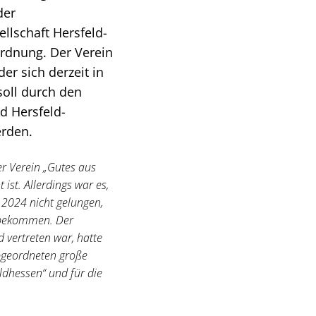
der
llschaft Hersfeld-
rdnung. Der Verein
er sich derzeit in
soll durch den
d Hersfeld-
erden.
er Verein „Gutes aus
ist. Allerdings war es,
n 2024 nicht gelungen,
ubekommen. Der
d vertreten war, hatte
 Abgeordneten große
ldhessen“ und für die