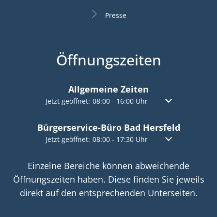
Presse
Öffnungszeiten
Allgemeine Zeiten
Klicken, um weitere Öffnungs- oder Schließzeiten a
Jetzt geöffnet:
08:00
-
16:00
Uhr
Von 08:00 bis 16:
Bürgerservice-Büro Bad Hersfeld
Klicken, um weitere Öffnungs- oder Schließzeiten a
Jetzt geöffnet:
08:00
-
17:30
Uhr
Von 08:00 bis 17:
Einzelne Bereiche können abweichende
Öffnungszeiten haben. Diese finden Sie jeweils
direkt auf den entsprechenden Unterseiten.