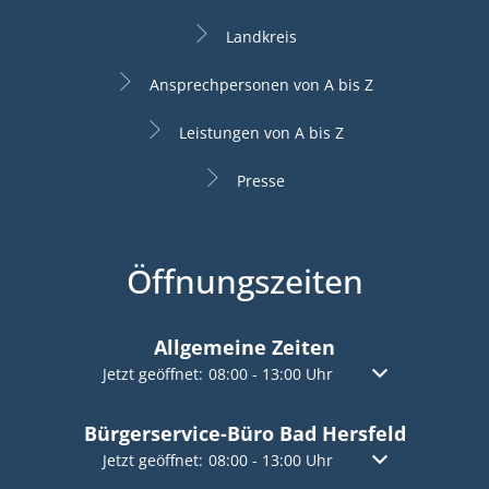
Landkreis
Ansprechpersonen von A bis Z
Leistungen von A bis Z
Presse
Öffnungszeiten
Allgemeine Zeiten
Klicken, um weitere Öffnungs- oder Schließzeiten a
Jetzt geöffnet:
08:00
-
13:00
Uhr
Von 08:00 bis 13:
Bürgerservice-Büro Bad Hersfeld
Klicken, um weitere Öffnungs- oder Schließzeiten a
Jetzt geöffnet:
08:00
-
13:00
Uhr
Von 08:00 bis 13: