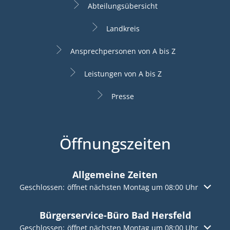
Abteilungsübersicht
Landkreis
Ansprechpersonen von A bis Z
Leistungen von A bis Z
Presse
Öffnungszeiten
Allgemeine Zeiten
Klicken, um weitere Öffnungs- oder Schließzeiten auszuble
Geschlossen:
öffnet nächsten Montag um 08:00 Uhr
Bürgerservice-Büro Bad Hersfeld
Klicken, um weitere Öffnungs- oder Schließzeiten auszuble
Geschlossen:
öffnet nächsten Montag um 08:00 Uhr