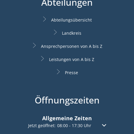
Abteilungen
Abteilungsübersicht
Landkreis
Ansprechpersonen von A bis Z
Leistungen von A bis Z
Presse
Öffnungszeiten
Allgemeine Zeiten
Klicken, um weitere Öffnungs- oder Schließzeiten a
Jetzt geöffnet:
08:00
-
17:30
Uhr
Von 08:00 bis 17: