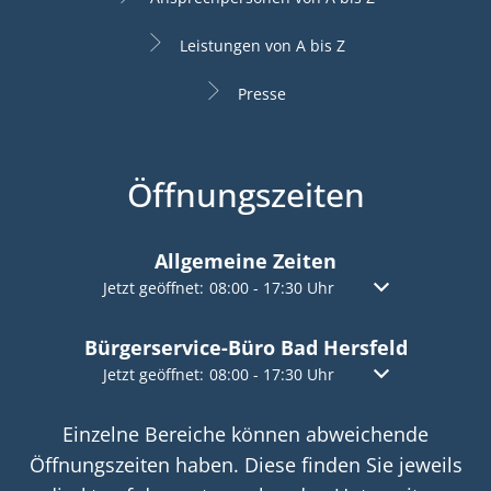
Leistungen von A bis Z
Presse
Öffnungszeiten
Allgemeine Zeiten
Klicken, um weitere Öffnungs- oder Schließzeiten a
Jetzt geöffnet:
08:00
-
17:30
Uhr
Von 08:00 bis 17:
Bürgerservice-Büro Bad Hersfeld
Klicken, um weitere Öffnungs- oder Schließzeiten a
Jetzt geöffnet:
08:00
-
17:30
Uhr
Von 08:00 bis 17:
Einzelne Bereiche können abweichende
Öffnungszeiten haben. Diese finden Sie jeweils