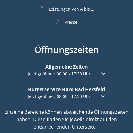
Leistungen von A bis Z
Presse
Öffnungszeiten
Allgemeine Zeiten
Klicken, um weitere Öffnungs- oder Schließzeiten a
Jetzt geöffnet:
08:00
-
17:30
Uhr
Von 08:00 bis 17:
Bürgerservice-Büro Bad Hersfeld
Klicken, um weitere Öffnungs- oder Schließzeiten a
Jetzt geöffnet:
08:00
-
17:30
Uhr
Von 08:00 bis 17:
Einzelne Bereiche können abweichende Öffnungszeiten
haben. Diese finden Sie jeweils direkt auf den
entsprechenden Unterseiten.