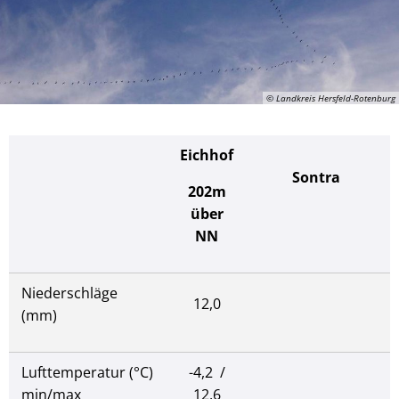
© Landkreis Hersfeld-Rotenburg
Eichhof
Sontra
202m
über
NN
Niederschläge
12,0
(mm)
Lufttemperatur (°C)
-4,2 /
min/max
12,6