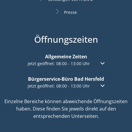
Presse
Öffnungszeiten
Allgemeine Zeiten
Klicken, um weitere Öffnungs- oder Schließzeiten a
Jetzt geöffnet:
08:00
-
13:00
Uhr
Von 08:00 bis 13:
Bürgerservice-Büro Bad Hersfeld
Klicken, um weitere Öffnungs- oder Schließzeiten a
Jetzt geöffnet:
08:00
-
13:00
Uhr
Von 08:00 bis 13:
Einzelne Bereiche können abweichende Öffnungszeiten
haben. Diese finden Sie jeweils direkt auf den
entsprechenden Unterseiten.