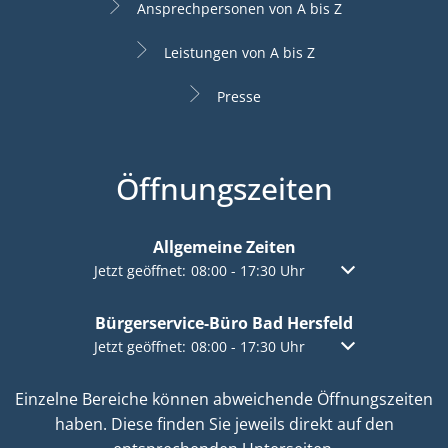
Ansprechpersonen von A bis Z
Leistungen von A bis Z
Presse
Öffnungszeiten
Allgemeine Zeiten
Klicken, um weitere Öffnungs- oder Schließzeiten a
Jetzt geöffnet:
08:00
-
17:30
Uhr
Von 08:00 bis 17:
Bürgerservice-Büro Bad Hersfeld
Klicken, um weitere Öffnungs- oder Schließzeiten a
Jetzt geöffnet:
08:00
-
17:30
Uhr
Von 08:00 bis 17:
Einzelne Bereiche können abweichende Öffnungszeiten
haben. Diese finden Sie jeweils direkt auf den