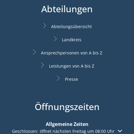
Abteilungen
Abteilungsübersicht
Landkreis
Ansprechpersonen von A bis Z
Leistungen von A bis Z
Presse
Öffnungszeiten
Allgemeine Zeiten
Klicken, um weitere Öffnungs- oder Schließzeiten auszuble
Geschlossen:
öffnet nächsten Freitag um 08:00 Uhr