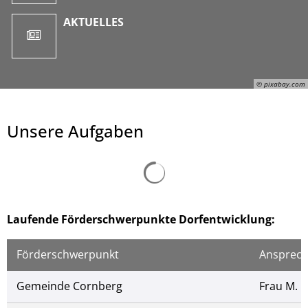
AKTUELLES
© pixabay.com
Unsere Aufgaben
Suchergebnisse werden ge
Laufende Förderschwerpunkte Dorfentwicklung:
© pixabay.com
Förderschwerpunkt
Ansprech
Gemeinde Cornberg
Frau M. 