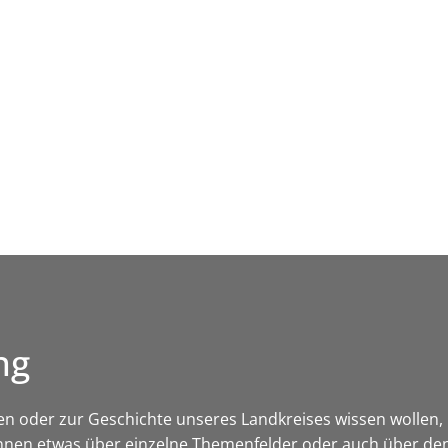
Leben in HEF-ROF
Landkreis & Verwaltung
ng
kten oder zur Geschichte unseres Landkreises wissen wollen, hi
nnen etwas über einzelne Themenfelder oder auch über den