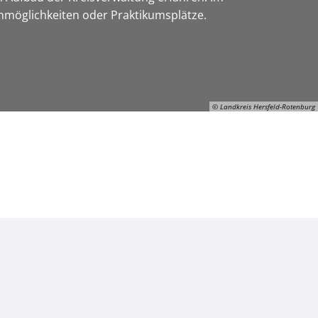
enmöglichkeiten oder Praktikumsplätze.
© Landkreis Hersfeld-Rotenburg
ON-Gerhard-Manns, © Landkreis Hersfeld-Rotenburg