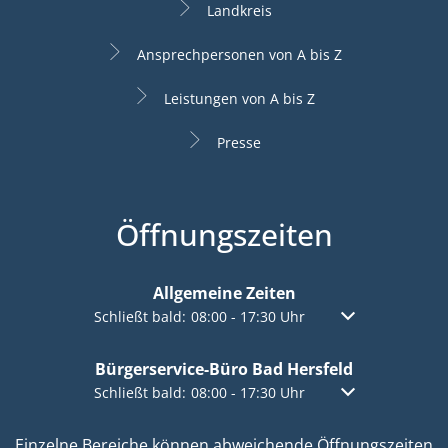
Landkreis
Ansprechpersonen von A bis Z
Leistungen von A bis Z
Presse
Öffnungszeiten
Allgemeine Zeiten
Klicken, um weitere Öffnungs- oder Schließzeiten a
Schließt bald:
08:00
-
17:30
Uhr
Von 08:00 bis 17:
Bürgerservice-Büro Bad Hersfeld
Klicken, um weitere Öffnungs- oder Schließzeiten a
Schließt bald:
08:00
-
17:30
Uhr
Von 08:00 bis 17:
Einzelne Bereiche können abweichende Öffnungszeiten