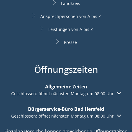
Landkreis
Ansprechpersonen von A bis Z
Leistungen von A bis Z
Presse
Öffnungszeiten
Allgemeine Zeiten
Klicken, um weitere Öffnungs- oder Schließzeiten auszuble
Geschlossen:
öffnet nächsten Montag um 08:00 Uhr
Bürgerservice-Büro Bad Hersfeld
Klicken, um weitere Öffnungs- oder Schließzeiten auszuble
Geschlossen:
öffnet nächsten Montag um 08:00 Uhr
Einzelne Bereiche können abweichende Öffnungszeiten