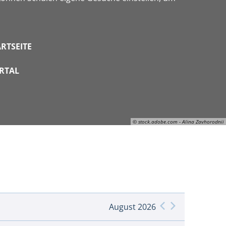
RTSEITE
RTAL
© stock.adobe.com - Alina Zavhorodnii
© stock.adobe.com - Alina Zavhorodnii
August 2026