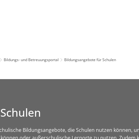
Leben in HEF-ROF
Landkreis & Verwaltung
Bildungs- und Betreuungsportal
Bildungsangebote für Schulen
 Schulen
rschulische Bildungsangebote, die Schulen nutzen können,
 können oder außerschulische Lernorte zu nutzen. Zudem 