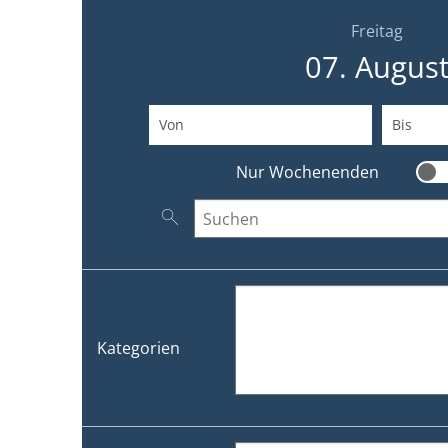
Freitag
07. Augus
Von
(Beginndatum eingeben)
Bis
(End
Nur Wochenenden
Nur
Nach Veranstaltungen suchen
Kategorien