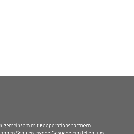
Wirtschaft & Zukunftsregion
 um gemeinsam mit Kooperationspartnern
können Schulen eigene Gesuche einstellen, um