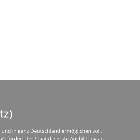
Wirtschaft & Zukunftsregion
tz)
g und in ganz Deutschland ermöglichen soll,
öG fördert der Staat die erste Ausbildung an