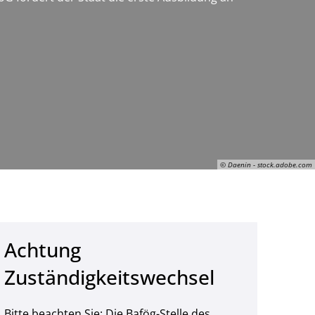
© Daenin - stock.adobe.com
Achtung
Daenin Arnee, © Daenin - stock.adobe.com
Zuständigkeitswechsel
Bitte beachten Sie: Die Bafög-Stelle des