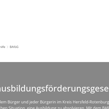
Leben in HEF-ROF
Landkreis & Verwaltung
hilfe
BAföG
ausbildungsförderungsgese
 jedem Bürger und jeder Bürgerin im Kreis Hersfeld-Rotenbur
chen Situation, eine Ausbildung zu absolvieren. Mit dem BAf