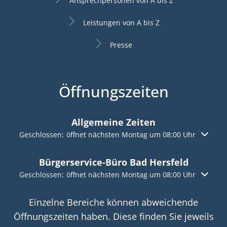
Ansprechpersonen von A bis Z
Leistungen von A bis Z
Presse
Öffnungszeiten
Allgemeine Zeiten
Klicken, um weitere Öffnungs- oder Schließzeiten auszuble
Geschlossen:
öffnet nächsten Montag um 08:00 Uhr
Bürgerservice-Büro Bad Hersfeld
Klicken, um weitere Öffnungs- oder Schließzeiten auszuble
Geschlossen:
öffnet nächsten Montag um 08:00 Uhr
Einzelne Bereiche können abweichende
Öffnungszeiten haben. Diese finden Sie jeweils