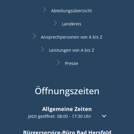
Abteilungsübersicht
Landkreis
Ansprechpersonen von A bis Z
Leistungen von A bis Z
Presse
Öffnungszeiten
Allgemeine Zeiten
Klicken, um weitere Öffnungs- oder Schließzeiten a
Jetzt geöffnet:
08:00
-
17:30
Uhr
Von 08:00 bis 17:
Bürgerservice-Büro Bad Hersfeld