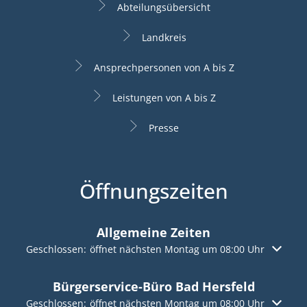
Abteilungsübersicht
Landkreis
Ansprechpersonen von A bis Z
Leistungen von A bis Z
Presse
Öffnungszeiten
Allgemeine Zeiten
Klicken, um weitere Öffnungs- oder Schließzeiten auszuble
Geschlossen:
öffnet nächsten Montag um 08:00 Uhr
Bürgerservice-Büro Bad Hersfeld
Klicken, um weitere Öffnungs- oder Schließzeiten auszuble
Geschlossen:
öffnet nächsten Montag um 08:00 Uhr