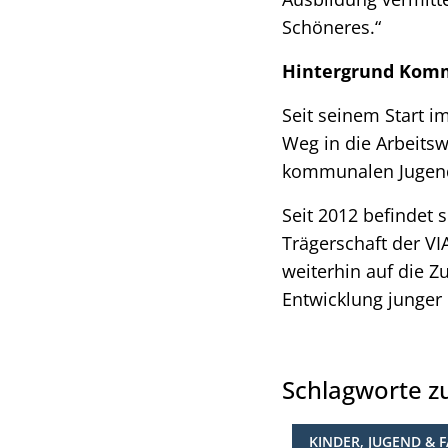
Schöneres.“
Hintergrund Kom
Seit seinem Start i
Weg in die Arbeitsw
kommunalen Jugendh
Seit 2012 befindet
Trägerschaft der V
weiterhin auf die Z
Entwicklung junger
Schlagworte 
KINDER, JUGEND & F