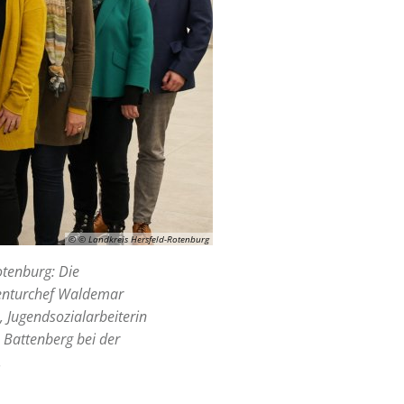
© © Landkreis Hersfeld-Rotenburg
otenburg: Die
genturchef Waldemar
, Jugendsozialarbeiterin
 Battenberg bei der
.