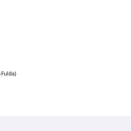
recherin Jasmin Krenz (Landkreis Hersfeld-Rotenburg
-Fulda)
Pressesprecherin Luzia Kremser (Bundesagentu