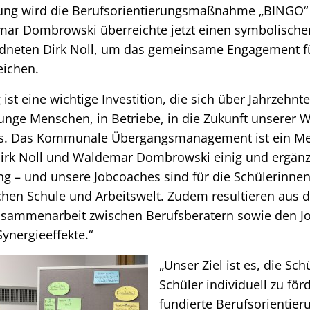
rung wird die Berufsorientierungsmaßnahme „BINGO“ 
ar Dombrowski überreichte jetzt einen symbolische
rdneten Dirk Noll, um das gemeinsame Engagement fü
eichen.
ist eine wichtige Investition, die sich über Jahrzehnte
 junge Menschen, in Betriebe, in die Zukunft unserer W
es. Das Kommunale Übergangsmanagement ist ein Me
 Dirk Noll und Waldemar Dombrowski einig und ergän
g – und unsere Jobcoaches sind für die Schülerinnen
hen Schule und Arbeitswelt. Zudem resultieren aus 
usammenarbeit zwischen Berufsberatern sowie den J
Synergieeffekte.“
„Unser Ziel ist es, die Sc
Schüler individuell zu fö
fundierte Berufsorientier