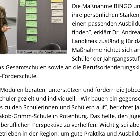
Die Maßnahme BINGO unte
ihre persönlichen Stärke
einen passenden Ausbildu
finden“, erklärt Dr. Andre
Landkreis zuständig für 
Maßnahme richtet sich a
© © Landkreis Hersfeld-Rotenburg
Schüler der Jahrgangsstuf
hs Gesamtschulen sowie an die Berufsorientierungskla
l-Förderschule.
 Modulen beraten, unterstützen und fördern die Jobc
hüler gezielt und individuell. „Wir bauen ein gegense
s zu den Schülerinnen und Schülern auf“, berichtet 
Jakob-Grimm-Schule in Rotenburg. Das helfe, den Jug
beruflichen Perspektive zu verhelfen. Wichtig sei abe
etrieben in der Region, um gute Praktika und Ausbild