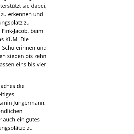
rstützt sie dabei,
n zu erkennen und
ngsplatz zu
a Fink-Jacob, beim
das KÜM. Die
n Schülerinnen und
en sieben bis zehn
ssen eins bis vier
oaches die
itiges
Jasmin Jungermann,
endlichen
r auch ein gutes
ungsplätze zu