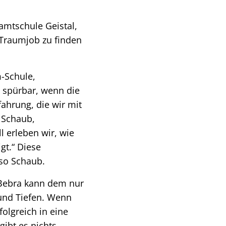
amtschule Geistal,
 Traumjob zu finden
m-Schule,
t spürbar, wenn die
ahrung, die wir mit
a Schaub,
l erleben wir, wie
gt.“ Diese
 so Schaub.
 Bebra kann dem nur
und Tiefen. Wenn
olgreich in eine
gibt es nichts