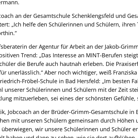
germann.
bcoach an der Gesamtschule Schenklengsfeld und Ges
tert: „Ich helfe den Schülerinnen und Schülern, ihren
rthin.“
sberaterin der Agentur für Arbeit an der Jakob-Grim
sitiven Trend: „Das Interesse an MINT-Berufen steig
hüler die Berufe auch hautnah erleben. Die Praxiserf
afür unerlässlich.“ Aber noch wichtiger, weiß Franzisk
riedrich-Fröbel-Schule in Bad Hersfeld: „Im besten Fal
l unserer Schülerinnen und Schülern mit der Zeit stei
lung mitzuerleben, sei eines der schönsten Gefühle,
etik, Jobcoach an der Brüder-Grimm-Gesamtschule in
ehen mit unseren Schülern gemeinsam durch Höhen 
überwiegen, wir unsere Schülerinnen und Schüler erf
lt haben und dann zu sehen, wie sie dort aufblühen, 