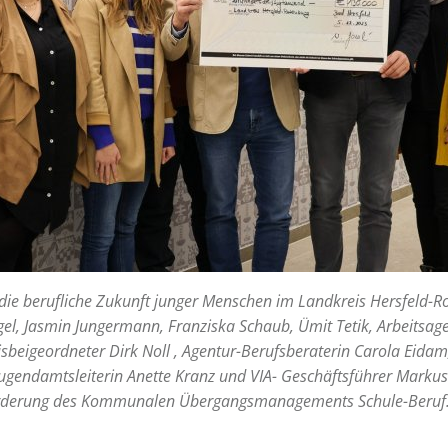
 die berufliche Zukunft junger Menschen im Landkreis Hersfeld-R
gel, Jasmin Jungermann, Franziska Schaub, Ümit Tetik, Arbeitsa
sbeigeordneter Dirk Noll , Agentur-Berufsberaterin Carola Eidam
Jugendamtsleiterin Anette Kranz und VIA- Geschäftsführer Markus
örderung des Kommunalen Übergangsmanagements Schule-Beruf