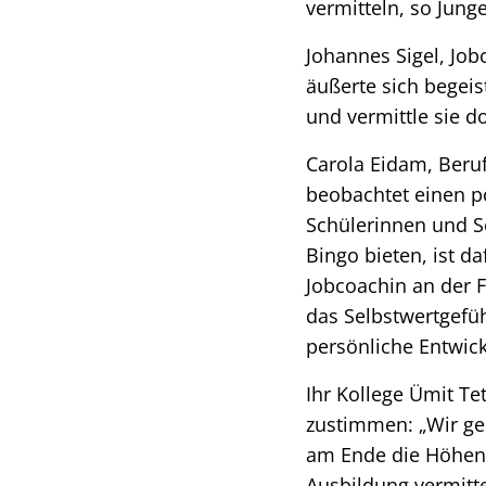
vermitteln, so Jun
Johannes Sigel, Jo
äußerte sich begeis
und vermittle sie do
Carola Eidam, Beruf
beobachtet einen po
Schülerinnen und Sc
Bingo bieten, ist d
Jobcoachin an der F
das Selbstwertgefüh
persönliche Entwick
Ihr Kollege Ümit T
zustimmen: „Wir g
am Ende die Höhen 
Ausbildung vermitte