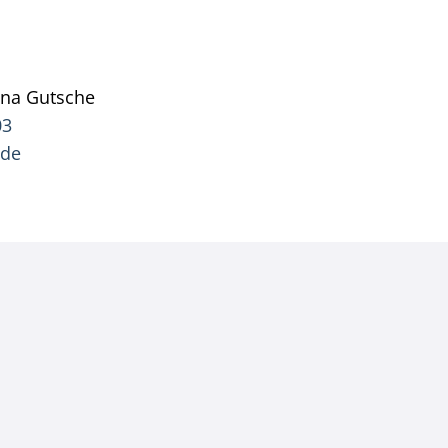
ana
Gutsche
Pressesprecherin Jana Gutsche
03
.de