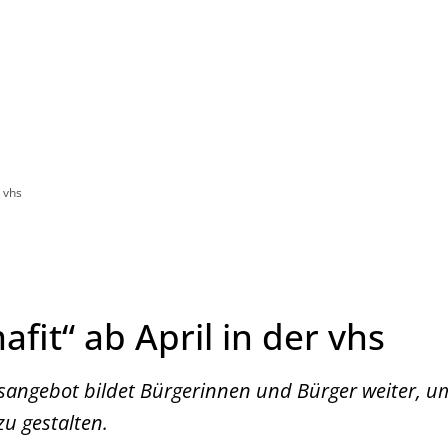
Leben in HEF-ROF
Landkreis & Verwaltung
r vhs
afit“ ab April in der vhs
sangebot bildet Bürgerinnen und Bürger weiter, u
zu gestalten.