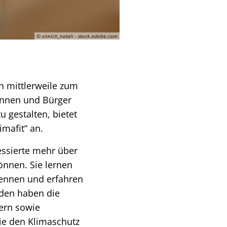
© ximich_natali - stock.adobe.com
n mittlerweile zum
rinnen und Bürger
 gestalten, bietet
imafit“ an.
essierte mehr über
önnen. Sie lernen
kennen und erfahren
nden haben die
lern sowie
die den Klimaschutz