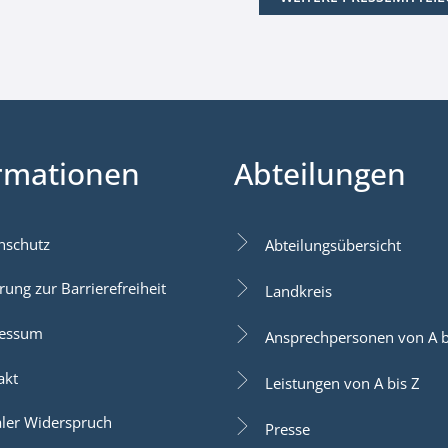
rmationen
Abteilungen
nschutz
Abteilungsübersicht
rung zur Barrierefreiheit
Landkreis
essum
Ansprechpersonen von A b
akt
Leistungen von A bis Z
aler Widerspruch
Presse