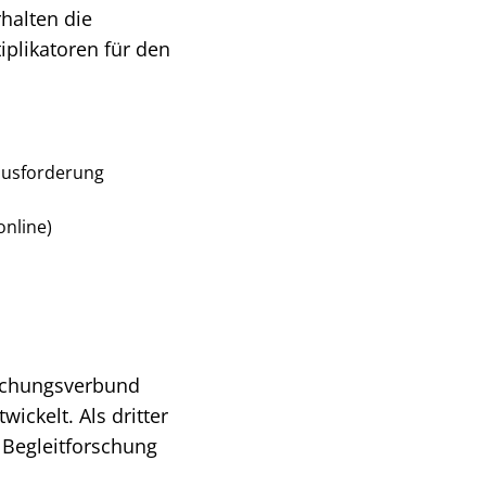
halten die
iplikatoren für den
ausforderung
online)
rschungsverbund
ckelt. Als dritter
e Begleitforschung