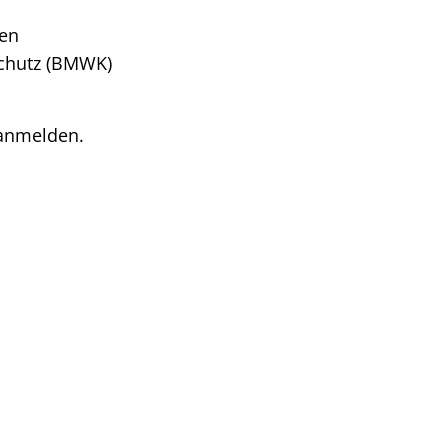
len
schutz (BMWK)
 anmelden.
laden