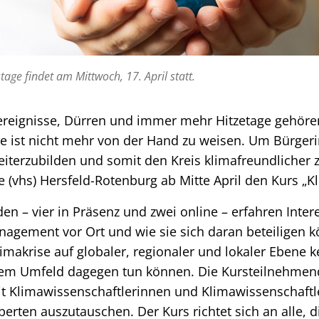
tage findet am Mittwoch, 17. April statt.
ereignisse, Dürren und immer mehr Hitzetage gehöre
ise ist nicht mehr von der Hand zu weisen. Um Bürge
iterzubilden und somit den Kreis klimafreundlicher zu
 (vhs) Hersfeld-Rotenburg ab Mitte April den Kurs „Kl
n – vier in Präsenz und zwei online – erfahren Inter
agement vor Ort und wie sie sich daran beteiligen k
imakrise auf globaler, regionaler und lokaler Ebene 
hrem Umfeld dagegen tun können. Die Kursteilnehme
mit Klimawissenschaftlerinnen und Klimawissenschaft
erten auszutauschen. Der Kurs richtet sich an alle, 