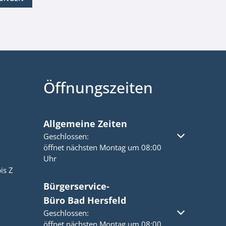
Öffnungszeiten
Allgemeine Zeiten
Klicken, um weitere Öffnungs- oder Schließzeiten a
Geschlossen:
öffnet nächsten Montag um 08:00
Uhr
is Z
Bürgerservice-
Büro Bad Hersfeld
Klicken, um weitere Öffnungs- oder Schließzeiten a
Geschlossen:
öffnet nächsten Montag um 08:00