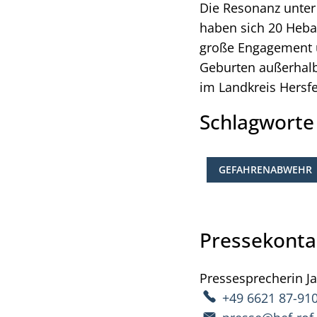
Die Resonanz unter 
haben sich 20 Hebam
große Engagement u
Geburten außerhalb
im Landkreis Hersf
Schlagwort
GEFAHRENABWEHR
Pressekonta
Pressesprecherin
J
+49 6621 87-91