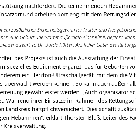
stützung nachfordert. Die teilnehmenden Hebamme
insatzort und arbeiten dort eng mit dem Rettungsdi
t ein zusätzlicher Sicherheitsgewinn für Mutter und Neugeborene
enen eine Geburt unerwartet außerhalb einer Klinik beginnt, kann
idend sein“, so Dr. Bardo Kürten, Ärztlicher Leiter des Rettungs
ndteil des Projekts ist auch die Ausstattung der Einsa
m spezielles Equipment ergänzt, das für Geburten vor
nderem ein Herzton-Ultraschallgerät, mit dem die Vi
 überwacht werden können. So kann auch außerhalb 
Betreuung gewährleistet werden. „Auch organisatorisc
tet. Während ihrer Einsätze im Rahmen des Rettungsdi
andkreis haftpflichtversichert. Dies schafft zusätzli
iligten Hebammen“, erklärt Thorsten Bloß, Leiter des F
 Kreisverwaltung.