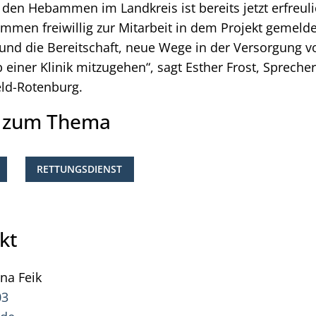
den Hebammen im Landkreis ist bereits jetzt erfreuli
men freiwillig zur Mitarbeit in dem Projekt gemeldet
nd die Bereitschaft, neue Wege in der Versorgung 
 einer Klinik mitzugehen“, sagt Esther Frost, Sprec
eld-Rotenburg.
e zum Thema
RETTUNGSDIENST
kt
ana
Feik
Pressesprecherin Jana Feik
03