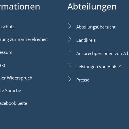
rmationen
Abteilungen
nschutz
Abteilungsübersicht
rung zur Barrierefreiheit
Landkreis
essum
Ansprechpersonen von A b
akt
Leistungen von A bis Z
aler Widerspruch
Presse
hte Sprache
acebook-Seite