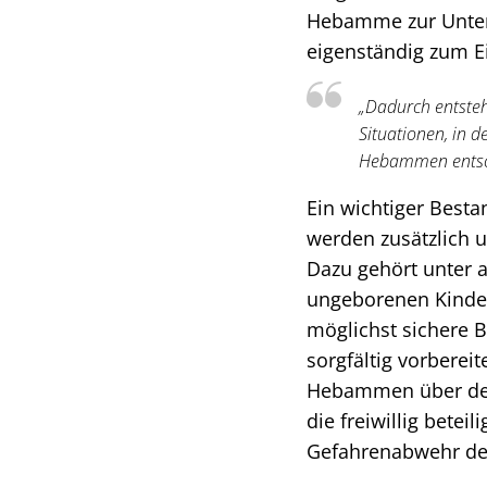
Hebamme zur Unter
eigenständig zum E
„Dadurch entsteh
Situationen, in d
Hebammen entsche
Ein wichtiger Besta
werden zusätzlich u
Dazu gehört unter a
ungeborenen Kindes
möglichst sichere 
sorgfältig vorberei
Hebammen über den L
die freiwillig bete
Gefahrenabwehr der