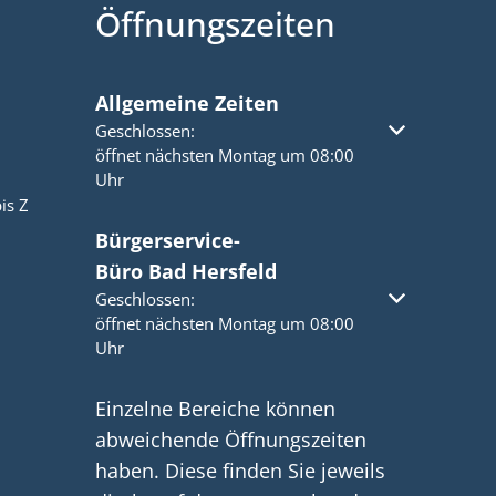
Öffnungszeiten
Allgemeine Zeiten
Klicken, um weitere Öffnungs- oder Schließzeiten a
Geschlossen:
öffnet nächsten Montag um 08:00
Uhr
is Z
Bürgerservice-
Büro Bad Hersfeld
Klicken, um weitere Öffnungs- oder Schließzeiten a
Geschlossen:
öffnet nächsten Montag um 08:00
Uhr
Einzelne Bereiche können
abweichende Öffnungszeiten
haben. Diese finden Sie jeweils