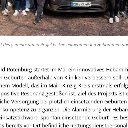
art des gemeinsamen Projekts: Die teilnehmenden Hebammen und
eld-Rotenburg startet im Mai ein innovatives Hebamm
 Geburten außerhalb von Kliniken verbessern soll. 
einem Modell, das im Main-Kinzig-Kreis erstmals erfol
ositive Resonanz gestoßen ist. Ziel des Projekts ist e
liche Versorgung bei plötzlich einsetzenden Geburten
achkompetenz zu ergänzen. Die Alarmierung der Heba
 Einsatzstichwort „spontan einsetzende Geburt“. Es be
as bereits vor Ort befindliche Rettungsdienstpersonal