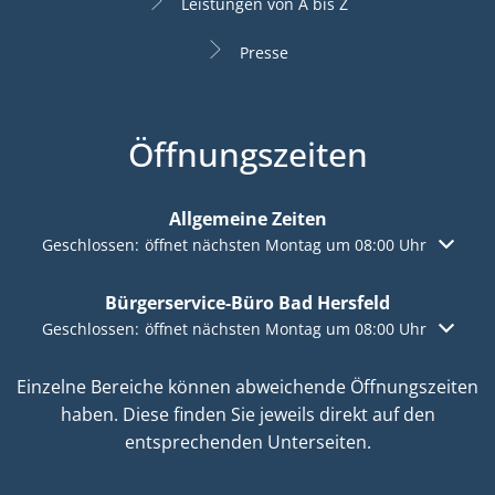
Leistungen von A bis Z
Presse
Öffnungszeiten
Allgemeine Zeiten
Klicken, um weitere Öffnungs- oder Schließzeiten auszuble
Geschlossen:
öffnet nächsten Montag um 08:00 Uhr
Bürgerservice-Büro Bad Hersfeld
Klicken, um weitere Öffnungs- oder Schließzeiten auszuble
Geschlossen:
öffnet nächsten Montag um 08:00 Uhr
Einzelne Bereiche können abweichende Öffnungszeiten
haben. Diese finden Sie jeweils direkt auf den
entsprechenden Unterseiten.