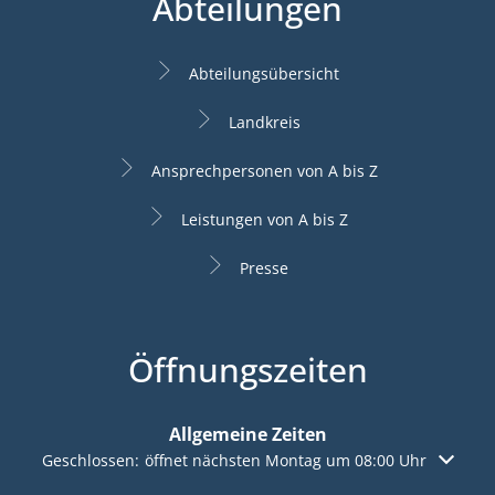
Abteilungen
Abteilungsübersicht
Landkreis
Ansprechpersonen von A bis Z
Leistungen von A bis Z
Presse
Öffnungszeiten
Allgemeine Zeiten
Klicken, um weitere Öffnungs- oder Schließzeiten auszuble
Geschlossen:
öffnet nächsten Montag um 08:00 Uhr