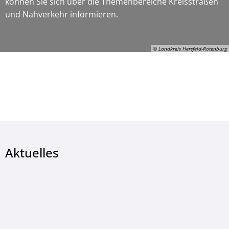
können Sie sich über die Themenbereiche Kreisstraßen
und Nahverkehr informieren.
© Landkreis Hersfeld-Rotenburg
© Landkreis Hersfeld-Rotenburg
Aktuelles