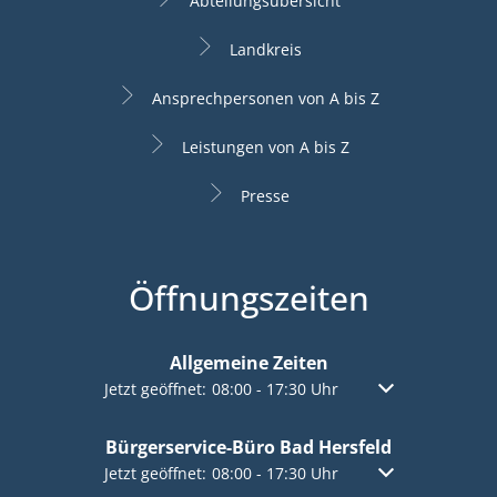
Abteilungsübersicht
Landkreis
Ansprechpersonen von A bis Z
Leistungen von A bis Z
Presse
Öffnungszeiten
Allgemeine Zeiten
Klicken, um weitere Öffnungs- oder Schließzeiten a
Jetzt geöffnet:
08:00
-
17:30
Uhr
Von 08:00 bis 17:
Bürgerservice-Büro Bad Hersfeld
Klicken, um weitere Öffnungs- oder Schließzeiten a
Jetzt geöffnet:
08:00
-
17:30
Uhr
Von 08:00 bis 17: