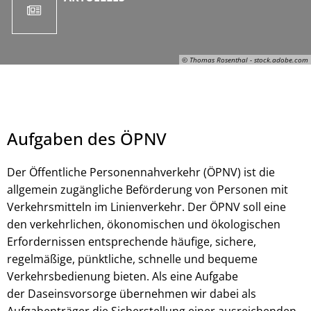
© Thomas Rosenthal - stock.adobe.com
Aufgaben des ÖPNV
Der Öffentliche Personennahverkehr (ÖPNV) ist die
allgemein zugängliche Beförderung von Personen mit
Verkehrsmitteln im Linienverkehr. Der ÖPNV soll eine
den verkehrlichen, ökonomischen und ökologischen
Thomas Rosenthal, © Thomas Rosenthal - stock.adobe.com
Erfordernissen entsprechende häufige, sichere,
regelmäßige, pünktliche, schnelle und bequeme
Verkehrs­bedienung bieten. Als eine Aufgabe
der Daseinsvorsorge übernehmen wir dabei als
Aufgabenträger die Sicherstellung einer ausreichenden