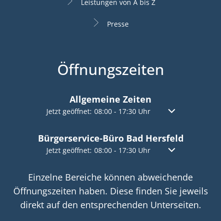
Leistungen von A bis Z
Presse
Öffnungszeiten
Allgemeine Zeiten
Klicken, um weitere Öffnungs- oder Schließzeiten a
Jetzt geöffnet:
08:00
-
17:30
Uhr
Von 08:00 bis 17:
Bürgerservice-Büro Bad Hersfeld
Klicken, um weitere Öffnungs- oder Schließzeiten a
Jetzt geöffnet:
08:00
-
17:30
Uhr
Von 08:00 bis 17:
Einzelne Bereiche können abweichende
Öffnungszeiten haben. Diese finden Sie jeweils
direkt auf den entsprechenden Unterseiten.