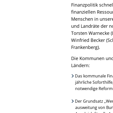
Finanzpolitik schne
finanziellen Resso
Menschen in unsere
und Landräte der n
Torsten Warnecke (L
Winfried Becker (Sc
Frankenberg).
Die Kommunen und 
Ländern:
Das kommunale Finan
jährliche Soforthi
notwendige Reforme
Der Grundsatz „Wer 
ausweitung von Bund