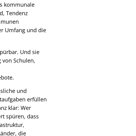
Das kommunale
nd, Tendenz
ommunen
der Umfang und die
pürbar. Und sie
g von Schulen,
e
ebote.
sliche und
taufgaben erfüllen
nz klar: Wer
rt spüren, dass
astruktur,
änder, die