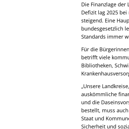
Die Finanzlage der
Defizit lag 2025 be
steigend. Eine Hau
bundesgesetzlich l
Standards immer we
Für die Bürgerinne
betrifft viele komm
Bibliotheken, Schw
Krankenhausversorg
„Unsere Landkreise
auskömmliche finanz
und die Daseinsvors
bestellt, muss auc
Staat und Kommunen
Sicherheit und soz