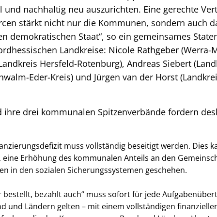
ll und nachhaltig neu auszurichten. Eine gerechte Ver
urcen stärkt nicht nur die Kommunen, sondern auch d
n demokratischen Staat“, so ein gemeinsames State
ordhessischen Landkreise: Nicole Rathgeber (Werra-M
andkreis Hersfeld-Rotenburg), Andreas Siebert (Landk
hwalm-Eder-Kreis) und Jürgen van der Horst (Landkre
ihre drei kommunalen Spitzenverbände fordern des
zierungsdefizit muss vollständig beseitigt werden. Dies k
lfe, eine Erhöhung des kommunalen Anteils an den Gemeinsc
n in den sozialen Sicherungssystemen geschehen.
bestellt, bezahlt auch“ muss sofort für jede Aufgabenüber
 und Ländern gelten – mit einem vollständigen finanziell