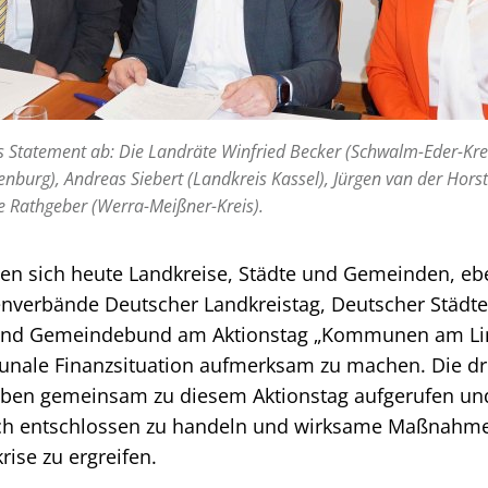
Statement ab: Die Landräte Winfried Becker (Schwalm-Eder-Kre
enburg), Andreas Siebert (Landkreis Kassel), Jürgen van der Hors
e Rathgeber (Werra-Meißner-Kreis).
gen sich heute Landkreise, Städte und Gemeinden, eb
verbände Deutscher Landkreistag, Deutscher Städte
 und Gemeindebund am Aktionstag „Kommunen am Lim
nale Finanzsituation aufmerksam zu machen. Die d
aben gemeinsam zu diesem Aktionstag aufgerufen un
ich entschlossen zu handeln und wirksame Maßnahme
ise zu ergreifen.