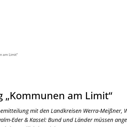
Leben in HEF-ROF
Landkreis & Verwaltung
 am Limit“
ag „Kommunen am Limit“
mitteilung mit den Landkreisen Werra-Meißner, 
alm-Eder & Kassel: Bund und Länder müssen anges