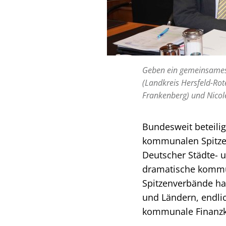
Geben ein gemeinsames 
(Landkreis Hersfeld-Rot
Frankenberg) und Nicol
Bundesweit beteili
kommunalen Spitzen
Deutscher Städte-
dramatische kommu
Spitzenverbände h
und Ländern, endl
kommunale Finanzkr