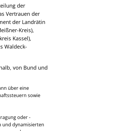
teilung der
as Vertrauen der
ment der Landrätin
eißner-Kreis),
reis Kassel),
is Waldeck-
halb, von Bund und
ann über eine
haftssteuern sowie
tragung oder -
en und dynamisierten