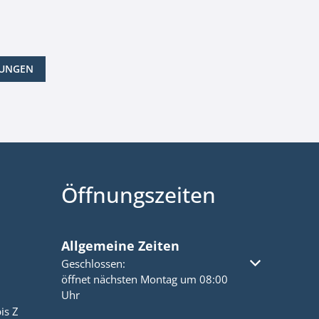
LUNGEN
Öffnungszeiten
Allgemeine Zeiten
Klicken, um weitere Öffnungs- oder Schließzeiten a
Geschlossen:
öffnet nächsten Montag um 08:00
Uhr
is Z