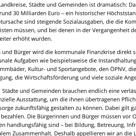
 Landkreise, Städte und Gemeinden ist dramatisch: 
i rund 30 Milliarden Euro – ein historischer Höchststa
ptursache sind steigende Sozialausgaben, die die K
eisten müssen, und bei denen in der Vergangenheit 
iter erhöht wurden.
n und Bürger wird die kommunale Finanzkrise direkt s
unale Aufgaben wie beispielsweise die Instandhaltun
immbäder, Kultur- und Sportangebote, den ÖPNV, di
ung, die Wirtschaftsförderung und viele soziale Ang
, Städte und Gemeinden brauchen endlich eine verläs
ielle Ausstattung, um die ihnen übertragenen Pflich
orge zukunftsfähig gestalten zu können. Dabei gilt ga
h bezahlen. Die Bürgerinnen und Bürger müssen vor O
 handlungsfähig sind – bei Bildung, Betreuung, Infr
ialem Zusammenhalt. Deshalb appellieren wir an die L