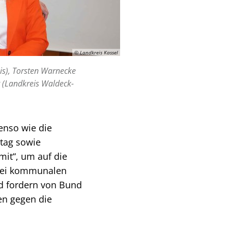
© Landkreis Kassel
is), Torsten Warnecke
t (Landkreis Waldeck-
enso wie die
tag sowie
it“, um auf die
rei kommunalen
d fordern von Bund
n gegen die