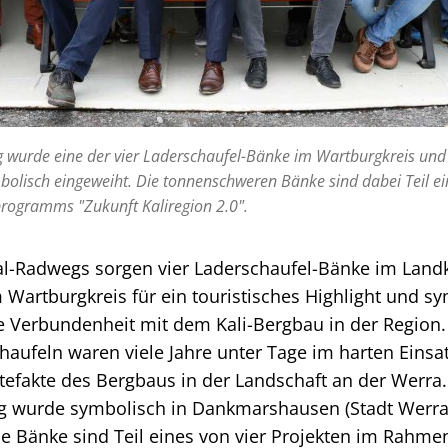
wurde eine der vier Laderschaufel-Bänke im Wartburgkreis un
olisch eingeweiht. Die tonnenschweren Bänke sind dabei Teil ein
ogramms "Zukunft Kaliregion 2.0".
al-Radwegs sorgen vier Laderschaufel-Bänke im Landk
Wartburgkreis für ein touristisches Highlight und sy
ge Verbundenheit mit dem Kali-Bergbau in der Region.
aufeln waren viele Jahre unter Tage im harten Einsa
tefakte des Bergbaus in der Landschaft an der Werra
 wurde symbolisch in Dankmarshausen (Stadt Werra-S
e Bänke sind Teil eines von vier Projekten im Rahme