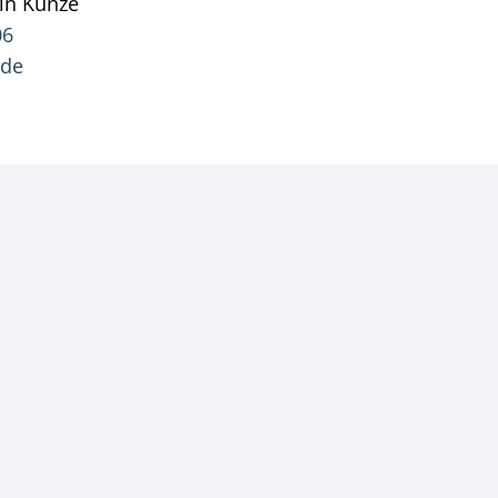
in
Kunze
Pressesprecher Kevin Kunze
06
.de