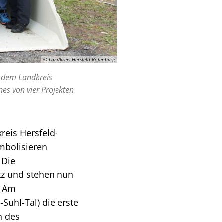
© Landkreis Hersfeld-Rotenburg
d dem Landkreis
es von vier Projekten
reis Hersfeld-
mbolisieren
 Die
tz und stehen nun
. Am
uhl-Tal) die erste
n des