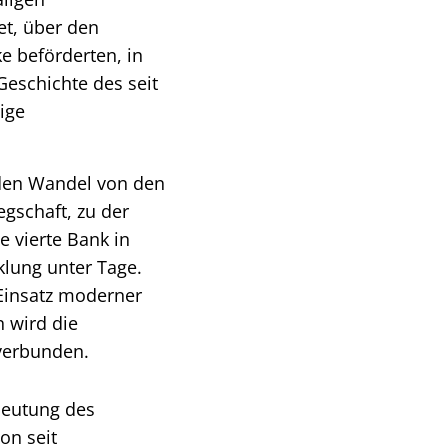
t, über den
e beförderten, in
Geschichte des seit
ige
 den Wandel von den
egschaft, zu der
e vierte Bank in
klung unter Tage.
Einsatz moderner
n wird die
 verbunden.
deutung des
on seit