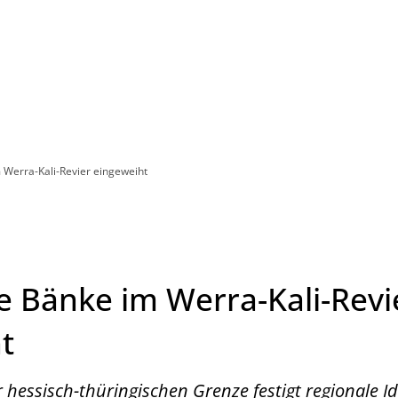
Leben in HEF-ROF
Landkreis & Verwaltung
Werra-Kali-Revier eingeweiht
 Bänke im Werra-Kali-Revi
t
r hessisch-thüringischen Grenze festigt regionale Id