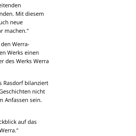
eitenden
inden. Mit diesem
auch neue
ar machen.“
 den Werra-
gen Werks einen
ter des Werks Werra
 Rasdorf bilanziert
 Geschichten nicht
m Anfassen sein.
kblick auf das
 Werra.“