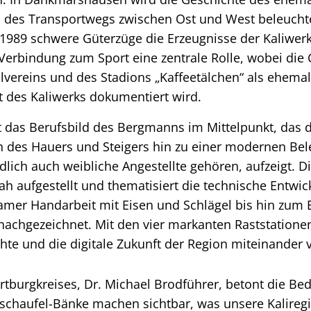
des Transportwegs zwischen Ost und West beleuchte
1989 schwere Güterzüge die Erzeugnisse der Kaliwerk
e Verbindung zum Sport eine zentrale Rolle, wobei die 
lvereins und des Stadions „Kaffeetälchen“ als ehemal
 des Kaliwerks dokumentiert wird.
eht das Berufsbild des Bergmanns im Mittelpunkt, das
en des Hauers und Steigers hin zu einer modernen Bel
dlich auch weibliche Angestellte gehören, aufzeigt. Di
ah aufgestellt und thematisiert die technische Entwic
er Handarbeit mit Eisen und Schlägel bis hin zum 
nachgezeichnet. Mit den vier markanten Raststatione
chte und die digitale Zukunft der Region miteinander
rtburgkreises, Dr. Michael Brodführer, betont die Be
rschaufel-Bänke machen sichtbar, was unsere Kaliregi