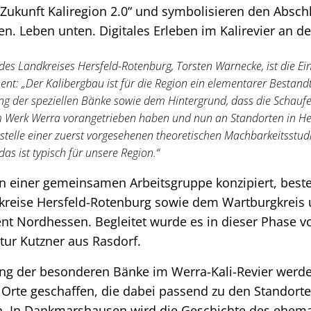
ukunft Kaliregion 2.0“ und symbolisieren den Abschl
en. Leben unten. Digitales Erleben im Kalirevier an de
des Landkreises Hersfeld-Rotenburg, Torsten Warnecke, ist die E
t: „Der Kalibergbau ist für die Region ein elementarer Bestandte
ng der speziellen Bänke sowie dem Hintergrund, dass die Schauf
 Werk Werra vorangetrieben haben und nun an Standorten in H
stelle einer zuerst vorgesehenen theoretischen Machbarkeitsstudi
das ist typisch für unsere Region.“
in einer gemeinsamen Arbeitsgruppe konzipiert, best
dkreise Hersfeld-Rotenburg sowie dem Wartburgkreis
 Nordhessen. Begleitet wurde es in dieser Phase v
ur Kutzner aus Rasdorf.
ng der besonderen Bänke im Werra-Kali-Revier werd
 Orte geschaffen, die dabei passend zu den Standort
n. In Dankmarshausen wird die Geschichte des ehema