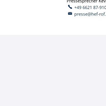
Pressesprecher
Kev
+49 6621 87-91
presse@hef-rof