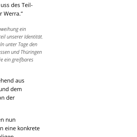
uss des Teil-
r Werra.“
inweihung ein
il unserer Identität.
eln unter Tage den
essen und Thüringen
e ein greifbares
ehend aus
 und dem
on der
en nun
en eine konkrete
ligen