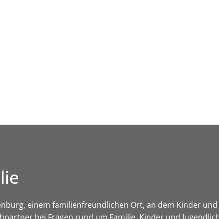
Leben in HEF-ROF
Landkreis & Verwaltung
lie
nburg, einem familienfreundlichen Ort, an dem Kinder und 
chpartner bei Fragen rund um Familie, Kinder und Jugendlic