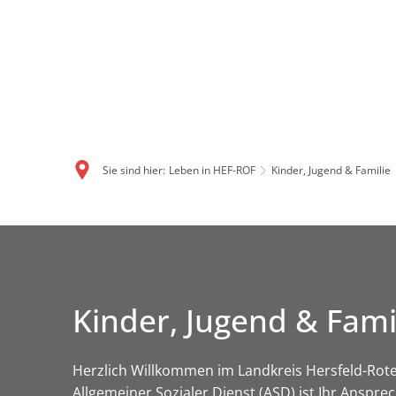
Sie sind hier:
Leben in HEF-ROF
Kinder, Jugend & Familie
Kinder,
Jugend
Kinder, Jugend & Fami
&
Familie
Herzlich Willkommen im Landkreis Hersfeld-Rote
Allgemeiner Sozialer Dienst (ASD) ist Ihr Anspre