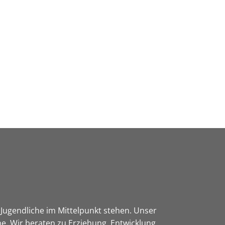
Wirtschaft & Zukunftsregion
Jugendliche im Mittelpunkt stehen. Unser
he. Wir beraten zu Erziehung, Entwicklung,