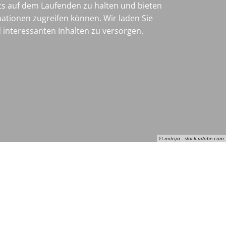
ets auf dem Laufenden zu halten und bieten
mationen zugreifen können. Wir laden Sie
 interessanten Inhalten zu versorgen.
© mitrija - stock.adobe.com
© mitrija - stock.adobe.com