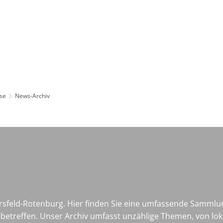
Leben in HEF-ROF
Landkreis & Verwaltung
se
News-Archiv
sfeld-Rotenburg. Hier finden Sie eine umfassende Sammlu
etreffen. Unser Archiv umfasst unzählige Themen, von loka